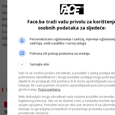
Fondacija pomaže različitim centrima i udruženjima koji unapređuju
znanje i obrazovni sistem, zatim nadarenim učenicima i studentima
kroz različite vidove stipendiranja. Iako nedavno osnovana,
Face.ba traži vašu privolu za korištenj
Fondacija je u saradnji sa partnerskim organizacijama Montessori
osobnih podataka za sljedeće:
Community Center i STEM akademija već pokrenula rad
Edukativnog centra sa programima namijenjenim za dopunsko
Personalizirano oglašavanje i sadržaj, mjerenje oglašavanj
sadržaja, uvidi u publiku i razvoj usluga
obrazovanje djece uzrasta od osam mjeseci do 18 godina.
Pohrana i/ili pristup podacima na uređaju
- OGLAS -
Saznajte više
Vaši će se osobni podaci obrađivati, a podatke s vašeg uređaja (ko
jedinstvene identifikatore i druge podatke uređaja) mogu pohranjiv
dijeliti te im pristupati 203 partnera ili ih može upotrebljavati ova
lokacija. Mi i naši partneri možemo upotrebljavati precizne podat
geolociranju.
Popis partnera.
Pročitajte još
Neki dobavljači mogu obrađivati vaše osobne podatke na temelju
legitimnog interesa. Ako se ne slažete s tim, u nastavku možete upr
svojim opcijama. Potražite vezu pri dnu ove stranice ili na izborni
BiH
lokacije za upravljanje pristankom ili povlačenje pristanka u post
Sirena i minuta šutnje uposlenika Općine Novo Sarajevo
privatnosti i kolačića.