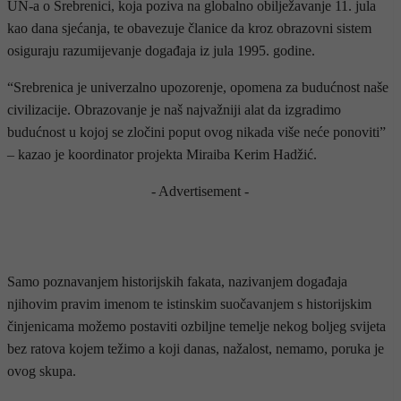
UN-a o Srebrenici, koja poziva na globalno obilježavanje 11. jula
kao dana sjećanja, te obavezuje članice da kroz obrazovni sistem
osiguraju razumijevanje događaja iz jula 1995. godine.
“Srebrenica je univerzalno upozorenje, opomena za budućnost naše
civilizacije. Obrazovanje je naš najvažniji alat da izgradimo
budućnost u kojoj se zločini poput ovog nikada više neće ponoviti”
– kazao je koordinator projekta Miraiba Kerim Hadžić.
- Advertisement -
Samo poznavanjem historijskih fakata, nazivanjem događaja
njihovim pravim imenom te istinskim suočavanjem s historijskim
činjenicama možemo postaviti ozbiljne temelje nekog boljeg svijeta
bez ratova kojem težimo a koji danas, nažalost, nemamo, poruka je
ovog skupa.