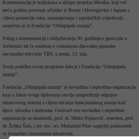
Komemoracija je realizirana u sklopu projekta Miraiba, koji već
treću godinu povezuje učenike iz Bosne i Hercegovine i Japana s
ciljem promocije mira, razumijevanja i zajedničkih vrijednosti,
saopćeno je iz Fondacije “Olimpijada znanja”.
Prilog o komemoraciji i obilježavanju 30. godišnjice genocida u
Srebrenici bit će emitiran u centralnom dnevniku japanske
nacionalne televizije TBS, u petak, 12. jula.
Svoju podršku ovom programu dala je i Fondacija “Olimpijada
znanja”.
Fondacija „Olimpijada znanja“ je nevladina i neprofitna organizacija
koja u fokus svoga djelovanja stavlja unapređenje odgojno-
obrazovnog sistema s ciljem sticanja funkcionalnog znanja kod
djece, učenika i studenata. Osnivači ove nevladine i neprofitne
organizacije su akademik, prof. dr. Mirko Pejanović, emeritus, prof.
dr. Željko Šain, i mr. oec. sci. Muhamed Pilav uspješni poduzetnik
sa domaćim i inozemnim iskustvom.