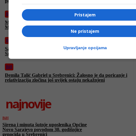
povodom 30. godišnjice genocida u Srebrenici
Pristajem
BiH
Memorijalni centar Srebrenica objavio da u ponedjeljak otvara
Muzej genocida
Ne pristajem
BiH
Upravljanje opcijama
Sa Starog mosta izveden skok bez aplauza za žrtve genocida u
Srebrenici
BiH
Đemila Talić Gabriel u Srebrenici: Žalosno je da poricanje i
relativizacija zločina još uvijek ostaju nekažnjeni
najnovije
BiH
Sirena i minuta šutnje uposlenika Općine
Novo Sarajevo povodom 30. godišnjice
genocida u Srebrenici