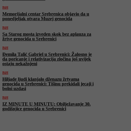
BiH
Memorijalni centar Srebrenica objavio da u
ponedjeljak otvara Muzej genocida
BiH
Sa Starog mosta izveden skok bez aplauza za
žrtve genocida u Srebrenici
BiH
Đemila Talić Gabriel u Srebrenici: Žalosno je
da poricanje i relativizacija zločina još uvijek
ostaju nekažnjeni
BiH
Hiljade ljudi klanjalo dženazu žrtvama
genocida u Srebrenici: Tišinu prekidali jecaji i
bolni uzdasi
BiH
IZ MINUTE U MINUTU: Obilježavanje 30.
godišnjice genocida u Srebrenici