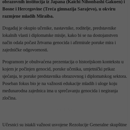
obrazovnih institucija iz Japana (Kaichi Nihonbashi Gakuen) i
Bosne i Hercegovine (Treća gimnazija Sarajevo), u okviru
razmjene mladih Miraiba.
Događaj je okupio učenike, nastavnike, roditelje, predstavnike
lokalnih vlasti i diplomatske misije, kako bi se na dostojanstven
način odala počast žrtvama genocida i afirmirale poruke mira i
zajedničke odgovornosti.
Programom je obuhvaćena prezentacija o historijskom kontekstu u
kojem je počinjen genocid, poruke učenika, umjetnički prikaz
sjećanja, te poruke predstavnika obrazovnog i diplomatskog sektora.
Poseban fokus bio je na važnosti edukacije mladih i uloge koju
međunarodna zajednica ima u sprečavanju genocida i negiranja
zločina.
- OGLAS -
Učesnici su istakli važnost usvojene Rezolucije Generalne skupštine