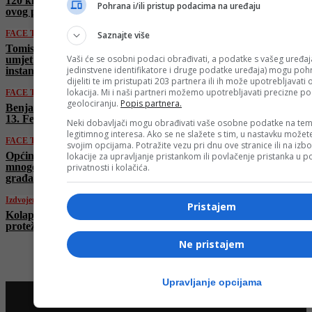
120 kila, nego mozak. Američka škola je baza
Pohrana i/ili pristup podacima na uređaju
ovog posla”
FACE TV
Saznajte više
Tomislav Kašljević: “Danas nedostaje duše u
Vaši će se osobni podaci obrađivati, a podatke s vašeg uređaja
umjetnosti. Indexi su je imali, danas je sve
jedinstvene identifikatore i druge podatke uređaja) mogu pohra
instant”
dijeliti te im pristupati 203 partnera ili ih može upotrebljavati
lokacija. Mi i naši partneri možemo upotrebljavati precizne p
FACE TV
geolociranju.
Popis partnera.
Benjamin Mušinović najavio bogat program
13. Festivala glumca BiH u Konjicu
Neki dobavljači mogu obrađivati vaše osobne podatke na tem
legitimnog interesa. Ako se ne slažete s tim, u nastavku možete
FACE TV
svojim opcijama. Potražite vezu pri dnu ove stranice ili na izb
Općina Novo Sarajevo se budi kroz
lokacije za upravljanje pristankom ili povlačenje pristanka u
mnogobrojne sadržaje i aktivnosti za sve
privatnosti i kolačića.
građane
Izdvojeno
Pristajem
Kolaps u Bosanskoj Gradišci: Kolone vozila
protežu se sve do grada
Ne pristajem
Upravljanje opcijama