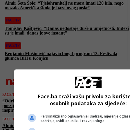
Almir Šeta Šole: “Tjelohranitelj ne mora imati 120 kila, nego
mozak. Američka škola je baza ovog posla”
FACE TV
Tomislav Kašljević: “Danas nedostaje duše u umjetnosti. Indexi
su je imali, danas je sve instant”
FACE TV
Benjamin Mušinović najavio bogat program 13. Festivala
glumca BiH u Konjicu
najnovije
FACE TV
Face.ba traži vašu privolu za korišt
“Odrijeci srca” – svjedočanstvo zabilježeno u
osobnih podataka za sljedeće:
poeziji Irfana Mirze: “Bosna je vječita
inspiracija!”
Personalizirano oglašavanje i sadržaj, mjerenje oglaša
FACE TV
sadržaja, uvidi u publiku i razvoj usluga
Almir Šeta Šole: “Tjelohranitelj ne mora imati