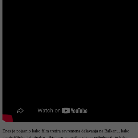
Enes je pojasnio kako film tretira savremena dešavanja na Balkanu, kako
demistifijuke kriminalce, tiktokere, pogrešan sistem vrijednosti, te kako