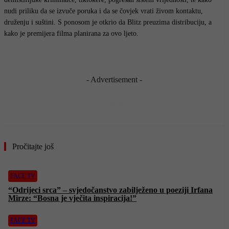
nudi priliku da se izvuče poruka i da se čovjek vrati živom kontaktu,
druženju i suštini. S ponosom je otkrio da Blitz preuzima distribuciju, a
kako je premijera filma planirana za ovo ljeto.
- Advertisement -
- OGLAS -
Pročitajte još
FACE TV
“Odrijeci srca” – svjedočanstvo zabilježeno u poeziji Irfana
Mirze: “Bosna je vječita inspiracija!”
FACE TV