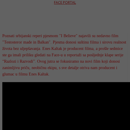
FACE PORTAL
Poznati srbijanski reperi pjesmom "I Believe" najavili su nedavno film
"Testosteror made in Balkan". Pjesma donosi suštinu filma i sirovu realnost
života bez uljepšavanja. Enes Kaltak je producent filma, a prošle sedmice
ste ga imali priliku gledati na Face-u u reportaži sa posljednje klape serije
“Razlozi i Razvodi”. Ovog jutra se fokusiramo na novi film koji donosi
zanimljivu priču, neobičnu ekipu, s sve detalje otriva nam producent i
glumac u filmu Enes Kaltak.