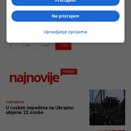
Pristajem
VJESTNIK
Ne pristajem
Novi mandati, stara lica
Upravljanje opcijama
1.041
1.042
1.043
najnovije
FACE.BA
Izdvojeno
U ruskim napadima na Ukrajinu
ubijene 22 osobe