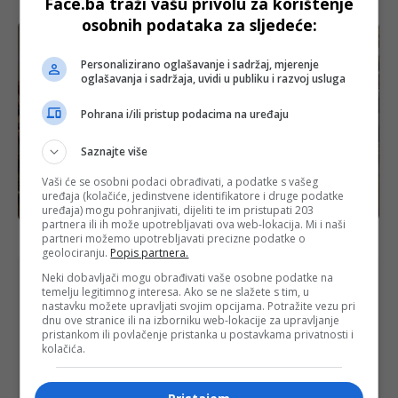
Face.ba traži vašu privolu za korištenje
CENTRALNI DNEVNIK 07. 05. 2018.
osobnih podataka za sljedeće:
Personalizirano oglašavanje i sadržaj, mjerenje
oglašavanja i sadržaja, uvidi u publiku i razvoj usluga
Pohrana i/ili pristup podacima na uređaju
Saznajte više
Vaši će se osobni podaci obrađivati, a podatke s vašeg
uređaja (kolačiće, jedinstvene identifikatore i druge podatke
CD
uređaja) mogu pohranjivati, dijeliti te im pristupati 203
partnera ili ih može upotrebljavati ova web-lokacija. Mi i naši
CENTRALNI DNEVNIK 06. 05. 2018.
partneri možemo upotrebljavati precizne podatke o
geolociranju.
Popis partnera.
Neki dobavljači mogu obrađivati vaše osobne podatke na
temelju legitimnog interesa. Ako se ne slažete s tim, u
nastavku možete upravljati svojim opcijama. Potražite vezu pri
dnu ove stranice ili na izborniku web-lokacije za upravljanje
pristankom ili povlačenje pristanka u postavkama privatnosti i
kolačića.