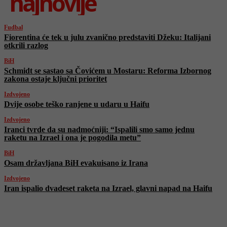
najnovije
Fudbal
Fiorentina će tek u julu zvanično predstaviti Džeku: Italijani
otkrili razlog
BiH
Schmidt se sastao sa Čovićem u Mostaru: Reforma Izbornog
zakona ostaje ključni prioritet
Izdvojeno
Dvije osobe teško ranjene u udaru u Haifu
Izdvojeno
Iranci tvrde da su nadmoćniji: “Ispalili smo samo jednu
raketu na Izrael i ona je pogodila metu”
BiH
Osam državljana BiH evakuisano iz Irana
Izdvojeno
Iran ispalio dvadeset raketa na Izrael, glavni napad na Haifu