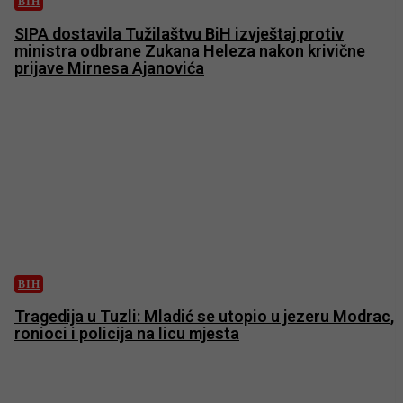
BIH
SIPA dostavila Tužilaštvu BiH izvještaj protiv
ministra odbrane Zukana Heleza nakon krivične
prijave Mirnesa Ajanovića
BIH
Tragedija u Tuzli: Mladić se utopio u jezeru Modrac,
ronioci i policija na licu mjesta