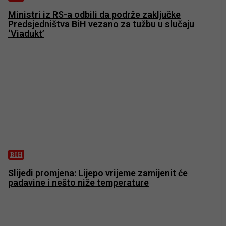
Ministri iz RS-a odbili da podrže zaključke
Predsjedništva BiH vezano za tužbu u slučaju
‘Viadukt’
BIH
Slijedi promjena: Lijepo vrijeme zamijenit će
padavine i nešto niže temperature