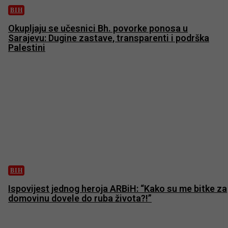
BIH
Okupljaju se učesnici Bh. povorke ponosa u
Sarajevu: Dugine zastave, transparenti i podrška
Palestini
BIH
Ispovijest jednog heroja ARBiH: “Kako su me bitke za
domovinu dovele do ruba života?!”