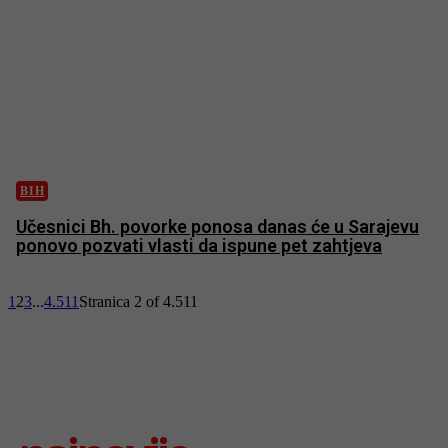
BIH
Učesnici Bh. povorke ponosa danas će u Sarajevu
ponovo pozvati vlasti da ispune pet zahtjeva
1
2
3
...
4.511
Stranica 2 of 4.511