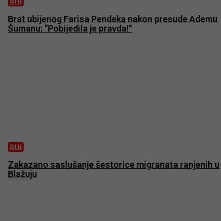
BIH
Brat ubijenog Farisa Pendeka nakon presude Ademu
Šumanu: “Pobijedila je pravda!”
BIH
Zakazano saslušanje šestorice migranata ranjenih u
Blažuju