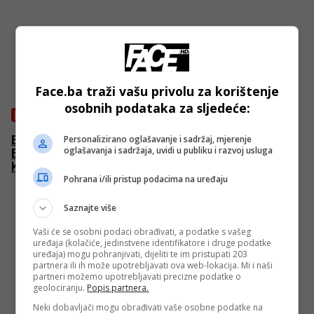
Face.ba traži vašu privolu za korištenje
osobnih podataka za sljedeće:
BIH
Bećirović otvorio Počasni konzulat BiH u
Personalizirano oglašavanje i sadržaj, mjerenje
oglašavanja i sadržaja, uvidi u publiku i razvoj usluga
Birmingemu, svečanosti prisustvovao i reis
Kavazović
Pohrana i/ili pristup podacima na uređaju
Saznajte više
Vaši će se osobni podaci obrađivati, a podatke s vašeg
uređaja (kolačiće, jedinstvene identifikatore i druge podatke
uređaja) mogu pohranjivati, dijeliti te im pristupati 203
partnera ili ih može upotrebljavati ova web-lokacija. Mi i naši
partneri možemo upotrebljavati precizne podatke o
geolociranju.
Popis partnera.
Neki dobavljači mogu obrađivati vaše osobne podatke na