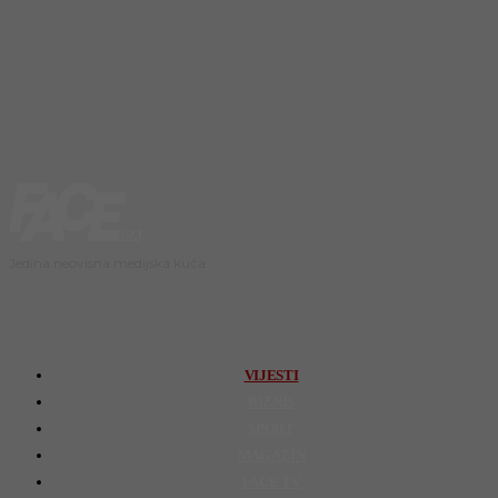
Jedina neovisna medijska kuća
VIJESTI
BIZNIS
SPORT
MAGAZIN
FACE TV