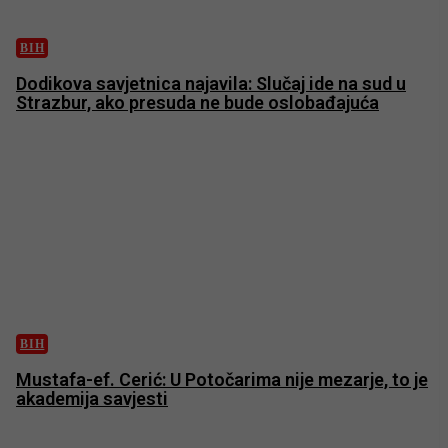
BIH
Dodikova savjetnica najavila: Slučaj ide na sud u
Strazbur, ako presuda ne bude oslobađajuća
BIH
Mustafa-ef. Cerić: U Potočarima nije mezarje, to je
akademija savjesti