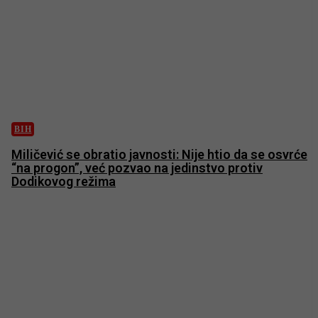
BIH
Miličević se obratio javnosti: Nije htio da se osvrće
“na progon”, već pozvao na jedinstvo protiv
Dodikovog režima