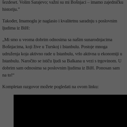
šezdeset. Volim Sarajevo; važni su mi Bošnjaci – imamo zajedničku
historiju.”
Također, Imamoglu je naglasio i kvalitetnu saradnju s poslovnim
ljudima iz BiH:
„Mi smo u veoma dobrim odnosima sa našim sunarodnjacima
Bošnjacima, koji žive u Turskoj i Istanbulu. Postoje mnoga
udruženja koja aktivno rade u Istanbulu, vrlo aktivna u ekonomiji u
Istanbulu. Naročito se ističu ljudi sa Balkana u vezi s trgovinom. U
dobrim sam odnosima sa poslovnim ljudima iz BiH. Ponosan sam
na to!“
Kompletan razgovor možete pogledati na ovom linku: