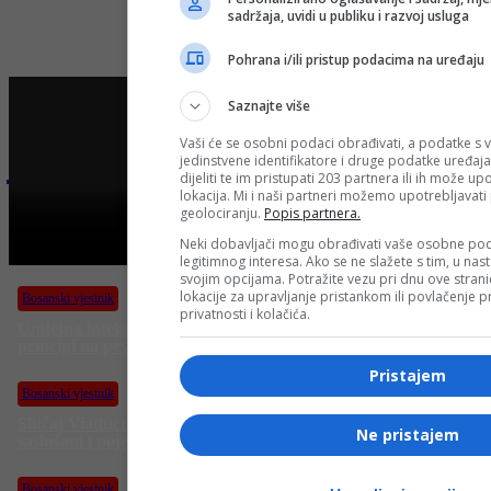
sadržaja, uvidi u publiku i razvoj usluga
Pohrana i/ili pristup podacima na uređaju
Saznajte više
Vaši će se osobni podaci obrađivati, a podatke s v
Najnovije na Face TV
jedinstvene identifikatore i druge podatke uređaja
dijeliti te im pristupati 203 partnera ili ih može u
lokacija. Mi i naši partneri možemo upotrebljavat
geolociranju.
Popis partnera.
Bosanski vjestnik
Neki dobavljači mogu obrađivati vaše osobne pod
BOSANSKI VJESTNIK – 20. 6. 2025.
legitimnog interesa. Ako se ne slažete s tim, u nas
svojim opcijama. Potražite vezu pri dnu ove stranic
lokacije za upravljanje pristankom ili povlačenje
Bosanski vjestnik
privatnosti i kolačića.
Umjetna inteligencija u medicini: Sigurnost pacijenata i etički
principi na prvom mjestu!
J
Pristajem
n
Bosanski vjestnik
m
k
Slučaj Viaduct: SIPA saslušala više od pet osoba, navodno
Ne pristajem
saslušani i pojedinci iz Vijeća ministara?
Bosanski vjestnik