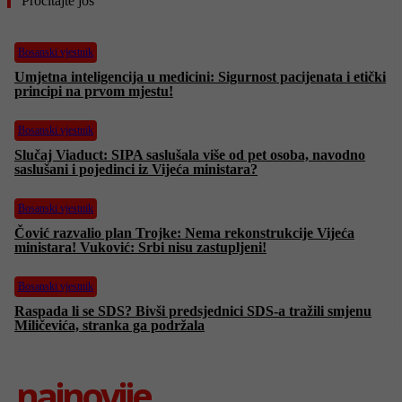
Pročitajte još
Bosanski vjestnik
Umjetna inteligencija u medicini: Sigurnost pacijenata i etički
principi na prvom mjestu!
Bosanski vjestnik
Slučaj Viaduct: SIPA saslušala više od pet osoba, navodno
saslušani i pojedinci iz Vijeća ministara?
Bosanski vjestnik
Čović razvalio plan Trojke: Nema rekonstrukcije Vijeća
ministara! Vuković: Srbi nisu zastupljeni!
Bosanski vjestnik
Raspada li se SDS? Bivši predsjednici SDS-a tražili smjenu
Miličevića, stranka ga podržala
najnovije