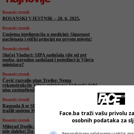
Bosanski vjestnik
BOSANSKI VJESTNIK – 20. 6. 2025.
Bosanski vjestnik
Umjetna inteligencija u medicini: Sigurnost
pacijenata i etički principi na prvom mjestu!
Bosanski vjestnik
Slučaj Viaduct: SIPA saslušala više od pet
osoba, navodno saslušani i pojedinci iz Vijeća
ministara?
Bosanski vjestnik
Čović razvalio plan Trojke: Nema
rekonstrukcije Vijeća ministara! Vuković: Srbi
nisu zastupljeni!
Bosanski vjestnik
Raspada li se SDS? Bivši predsjednici SDS-a
tražili smjenu Miličevića, stranka ga podržala
Face.ba traži vašu privolu z
osobnih podataka za sl
Bosanski vjestnik
Milorad Dodik: RS ima alternativu! Moskva
nije daleko! Da nas nisu okupirali…
Personalizirano oglašavanje i sadržaj, mje