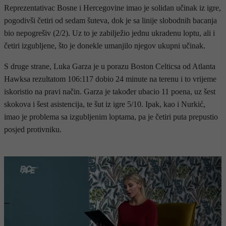
Reprezentativac Bosne i Hercegovine imao je solidan učinak iz igre,
pogodivši četiri od sedam šuteva, dok je sa linije slobodnih bacanja
bio nepogrešiv (2/2). Uz to je zabilježio jednu ukradenu loptu, ali i
četiri izgubljene, što je donekle umanjilo njegov ukupni učinak.
S druge strane, Luka Garza je u porazu Boston Celticsa od Atlanta
Hawksa rezultatom 106:117 dobio 24 minute na terenu i to vrijeme
iskoristio na pravi način. Garza je također ubacio 11 poena, uz šest
skokova i šest asistencija, te šut iz igre 5/10. Ipak, kao i Nurkić,
imao je problema sa izgubljenim loptama, pa je četiri puta prepustio
posjed protivniku.
- OGLAS -