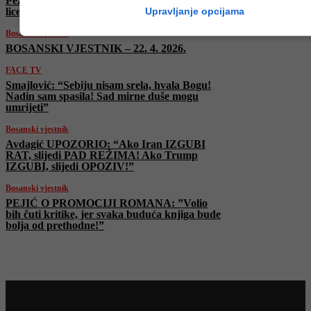
Pezeshkian žestoko optužio SAD: “Beskrajno
Upravljanje opcijama
licemjerna retorika”
Bosanski vjestnik
BOSANSKI VJESTNIK – 22. 4. 2026.
FACE TV
Smajlović: “Sebiju nisam srela, hvala Bogu!
Nadin sam spasila! Sad mirne duše mogu
umrijeti”
Bosanski vjestnik
Avdagić UPOZORIO: “Ako Iran IZGUBI
RAT, slijedi PAD REŽIMA! Ako Trump
IZGUBI, slijedi OPOZIV!”
Bosanski vjestnik
PEJIĆ O PROMOCIJI ROMANA: ”Volio
bih čuti kritike, jer svaka buduća knjiga bude
bolja od prethodne!”