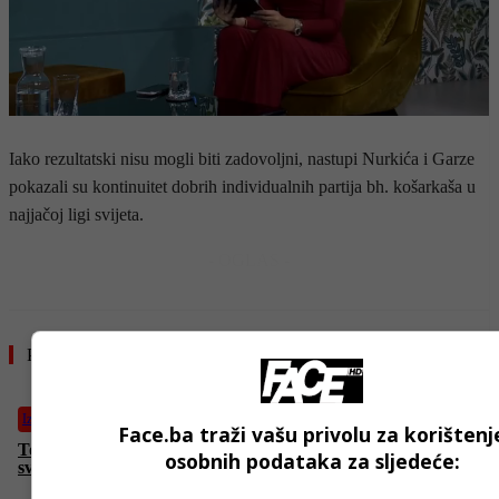
Iako rezultatski nisu mogli biti zadovoljni, nastupi Nurkića i Garze
pokazali su kontinuitet dobrih individualnih partija bh. košarkaša u
najjačoj ligi svijeta.
- OGLAS -
Pročitajte još
Izdvojeno
Face.ba traži vašu privolu za korištenj
Tour of BiH: Biciklistički spektakl koji BiH stavlja na mapu
osobnih podataka za sljedeće:
svijeta