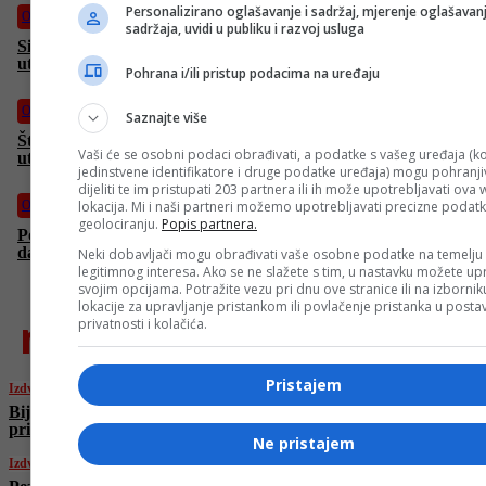
Personalizirano oglašavanje i sadržaj, mjerenje oglašavanj
Ostali sportovi
sadržaja, uvidi u publiku i razvoj usluga
Sinnerova djevojka je Bosanka, evo šta je rekao za prognozu
utakmice u Zenici
Pohrana i/ili pristup podacima na uređaju
Ostali sportovi
Saznajte više
Što čini nogometni derbi doista velikim: Strast, grad i jedna
Vaši će se osobni podaci obrađivati, a podatke s vašeg uređaja (ko
utakmica
jedinstvene identifikatore i druge podatke uređaja) mogu pohranjiv
dijeliti te im pristupati 203 partnera ili ih može upotrebljavati ova
lokacija. Mi i naši partneri možemo upotrebljavati precizne podat
Ostali sportovi
geolociranju.
Popis partnera.
Počela nova era Formule 1, Oscar Piastri najbrži nakon prvog
dana
Neki dobavljači mogu obrađivati vaše osobne podatke na temelju
legitimnog interesa. Ako se ne slažete s tim, u nastavku možete upr
svojim opcijama. Potražite vezu pri dnu ove stranice ili na izborni
lokacije za upravljanje pristankom ili povlačenje pristanka u post
najnovije
privatnosti i kolačića.
Pristajem
Izdvojeno
Bijela kuća: “Trump nije postavio rok za
primirje s Iranom”
Ne pristajem
Izdvojeno