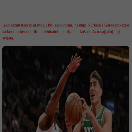
Iako rezultatski nisu mogli biti zadovoljni, nastupi Nurkića i Garze pokazali
su kontinuitet dobrih individualnih partija bh. košarkaša u najjačoj ligi
svijeta.