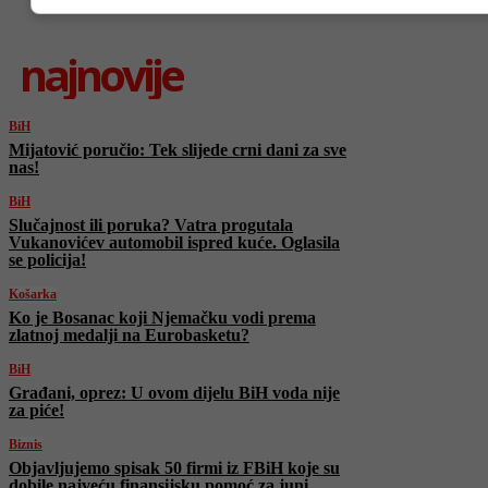
najnovije
BiH
Mijatović poručio: Tek slijede crni dani za sve
nas!
BiH
Slučajnost ili poruka? Vatra progutala
Vukanovićev automobil ispred kuće. Oglasila
se policija!
Košarka
Ko je Bosanac koji Njemačku vodi prema
zlatnoj medalji na Eurobasketu?
BiH
Građani, oprez: U ovom dijelu BiH voda nije
za piće!
Biznis
Objavljujemo spisak 50 firmi iz FBiH koje su
dobile najveću finansijsku pomoć za juni