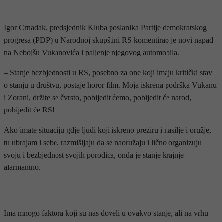
Igor Crnadak, predsjednik Kluba poslanika Partije demokratskog
progresa (PDP) u Narodnoj skupštini RS komentirao je novi napad
na Nebojšu Vukanovića i paljenje njegovog automobila.
– Stanje bezbjednosti u RS, posebno za one koji imaju kritički stav
o stanju u društvu, postaje horor film. Moja iskrena podrška Vukanu
i Zorani, držite se čvrsto, pobijedit ćemo, pobijedit će narod,
pobijedit će RS!
Ako imate situaciju gdje ljudi koji iskreno preziru i nasilje i oružje,
tu ubrajam i sebe, razmišljaju da se naoružaju i lično organizuju
svoju i bezbjednost svojih porodica, onda je stanje krajnje
alarmantno.
- OGLAS -
Ima mnogo faktora koji su nas doveli u ovakvo stanje, ali na vrhu