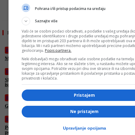
Pohrana i/ili pristup podacima na uređaju
Saznajte više
Vaši će se osobni podaci obrađivati, a podatke s vašeg uređaja (ko
Pročitajte još
jedinstvene identifikatore i druge podatke uređaja) mogu pohranjiv
dijeliti te im pristupati 203 partnera ili ih može upotrebljavati ova
lokacija. Mi i naši partneri možemo upotrebljavati precizne podat
BiH
geolociranju.
Popis partnera.
Mijatović poručio: Tek slijede crni dani za sve nas!
Neki dobavljači mogu obrađivati vaše osobne podatke na temelju
legitimnog interesa. Ako se ne slažete s tim, u nastavku možete upr
svojim opcijama. Potražite vezu pri dnu ove stranice ili na izborni
BiH
lokacije za upravljanje pristankom ili povlačenje pristanka u post
privatnosti i kolačića.
Slučajnost ili poruka? Vatra progutala Vukanovićev automobil
ispred kuće. Oglasila se policija!
Pristajem
BiH
Građani, oprez: U ovom dijelu BiH voda nije za piće!
Ne pristajem
Region
Pojavio se cijeli snimak tragedije u Budvi: Tijana molila za
Upravljanje opcijama
pomoć, sada je jasno šta se desilo