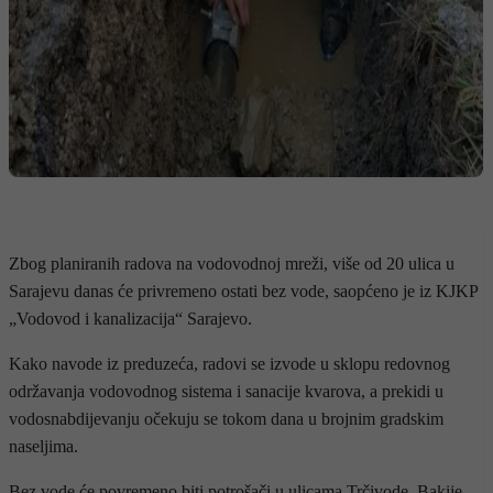
Zbog planiranih radova na vodovodnoj mreži, više od 20 ulica u
Sarajevu danas će privremeno ostati bez vode, saopćeno je iz KJKP
„Vodovod i kanalizacija“ Sarajevo.
Kako navode iz preduzeća, radovi se izvode u sklopu redovnog
održavanja vodovodnog sistema i sanacije kvarova, a prekidi u
vodosnabdijevanju očekuju se tokom dana u brojnim gradskim
naseljima.
Bez vode će povremeno biti potrošači u ulicama Trčivode, Bakije