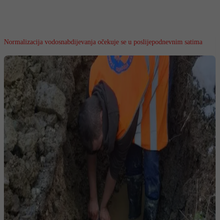
Normalizacija vodosnabdijevanja očekuje se u poslijepodnevnim satima