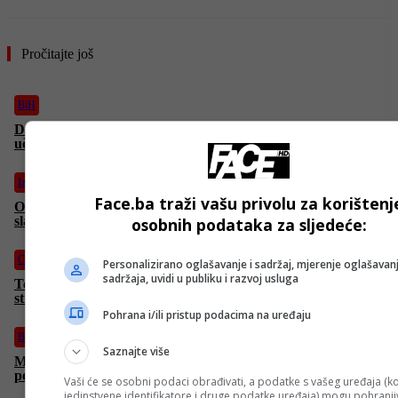
Pročitajte još
BiH
Dodik o opoziciji u RS-u: “Narod traži da na nepravdu koja je
učinjena RS-u odgovorimo institucionalno”
Izdvojeno
Face.ba traži vašu privolu za korištenj
Očekuje nas oblačno vrijeme u većem dijelu zemlje, moguća
slaba kiša
osobnih podataka za sljedeće:
Crna hronika
Personalizirano oglašavanje i sadržaj, mjerenje oglašavanj
sadržaja, uvidi u publiku i razvoj usluga
Teška nesreća kod Slavonskog Broda: Jedna osoba smrtno je
stradala
Pohrana i/ili pristup podacima na uređaju
BiH
Saznajte više
Magla i klizav kolovoz jutros otežavaju vožnju širom BiH,
povećana opasnost od odrona
Vaši će se osobni podaci obrađivati, a podatke s vašeg uređaja (ko
jedinstvene identifikatore i druge podatke uređaja) mogu pohranjiv