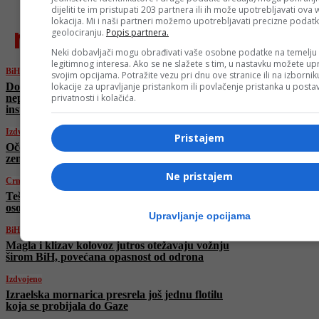
dijeliti te im pristupati 203 partnera ili ih može upotrebljavati ova
lokacija. Mi i naši partneri možemo upotrebljavati precizne podat
najnovije
geolociranju.
Popis partnera.
Neki dobavljači mogu obrađivati vaše osobne podatke na temelju
legitimnog interesa. Ako se ne slažete s tim, u nastavku možete upr
BiH
svojim opcijama. Potražite vezu pri dnu ove stranice ili na izborni
Dodik o opoziciji u RS-u: “Narod traži da na
lokacije za upravljanje pristankom ili povlačenje pristanka u post
nepravdu koja je učinjena RS-u odgovorimo
privatnosti i kolačića.
institucionalno”
Izdvojeno
Pristajem
Očekuje nas oblačno vrijeme u većem dijelu
zemlje, moguća slaba kiša
Ne pristajem
Crna hronika
Teška nesreća kod Slavonskog Broda: Jedna
osoba smrtno je stradala
Upravljanje opcijama
BiH
Magla i klizav kolovoz jutros otežavaju vožnju
širom BiH, povećana opasnost od odrona
Izdvojeno
Izraelska mornarica presrela još jednu flotilu
koja se probijala do Gaze