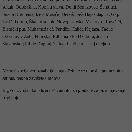
sokak, Odobašina, Kobilja glava, Donji Semizovac, Šehitluci,
Suada Đulimana, Izeta Musića, Derviš-paše Bajazidagića, Gaj,
Lasički drum, Škaljin sokak, Novopazarska, Vlakovo, Rogačići,
Bistrički put, Muhameda ef. Pandže, Halida Kajtaza, Fadile
Odžaković Žute, Humska, Edhema Eke Džubura, Josipa
Slavenskog i Rate Dugonjića, kao i u dijelu naselja Pejton.
- OGLAS -
Normalizacija vodosnabdijevanja očekuje se u poslijepodnevnim
satima, nakon završetka radova.
Iz „Vodovoda i kanalizacije“ zamolili su građane za razumijevanje i
strpljenje.
- OGLAS -
- OGLAS -