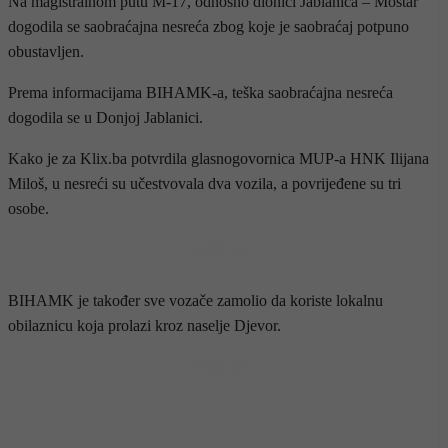
Na magistralnom putu M-17, odnosno dionici Jablanica – Mostar
dogodila se saobraćajna nesreća zbog koje je saobraćaj potpuno
obustavljen.
Prema informacijama BIHAMK-a, teška saobraćajna nesreća
dogodila se u Donjoj Jablanici.
Kako je za Klix.ba potvrdila glasnogovornica MUP-a HNK Ilijana
Miloš, u nesreći su učestvovala dva vozila, a povrijeđene su tri
osobe.
- OGLAS -
BIHAMK je također sve vozače zamolio da koriste lokalnu
obilaznicu koja prolazi kroz naselje Djevor.
- OGLAS -