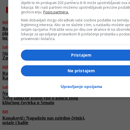
dijeliti te im pristupati 203 partnera ili ih može upotrebljavati ova
najnovije
lokacija. Mi i naši partneri možemo upotrebljavati precizne podat
geolociranju.
Popis partnera.
Neki dobavljači mogu obrađivati vaše osobne podatke na temelju
BiH
legitimnog interesa. Ako se ne slažete s tim, u nastavku možete upr
Borenović o slučaju Viaduct: “Novac se
svojim opcijama. Potražite vezu pri dnu ove stranice ili na izborni
planira dati sumnjivim likovima, račun se vodi
lokacije za upravljanje pristankom ili povlačenje pristanka u post
na tamo neka ostrva”
privatnosti i kolačića.
Izdvojeno
Studenti predstavili veliko pojačanje: Kapiten
Pristajem
Zmajeva potpisao za Bosnu!
BiH
Ne pristajem
Rok za izricanje presude Dodiku je prošao:
Kada će Sud saopštiti svoju odluku
Upravljanje opcijama
Izdvojeno
Nož u leđa i velika glavobolja za Trumpa:
Nove sankcije Rusiji vise o koncu zbog
ključnog čovjeka u Senatu
BiH
Konaković: Napadaju nas zajedno četnici,
ustaše i balije