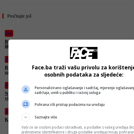
Pročitajte još
BiH
Borenović o slučaju Viaduct: “Novac se planira dati sumnjivim
likovima, račun se vodi na tamo neka ostrva”
BiH
Face.ba traži vašu privolu za korištenj
Rok za izricanje presude Dodiku je prošao: Kada će Sud
saopštiti svoju odluku
osobnih podataka za sljedeće:
Izdvojeno
Personalizirano oglašavanje i sadržaj, mjerenje oglašavanj
sadržaja, uvidi u publiku i razvoj usluga
Nož u leđa i velika glavobolja za Trumpa: Nove sankcije Rusiji
vise o koncu zbog ključnog čovjeka u Senatu
Pohrana i/ili pristup podacima na uređaju
BiH
Saznajte više
Konaković: Napadaju nas zajedno četnici, ustaše i balije
Vaši će se osobni podaci obrađivati, a podatke s vašeg uređaja (ko
jedinstvene identifikatore i druge podatke uređaja) mogu pohranjiv