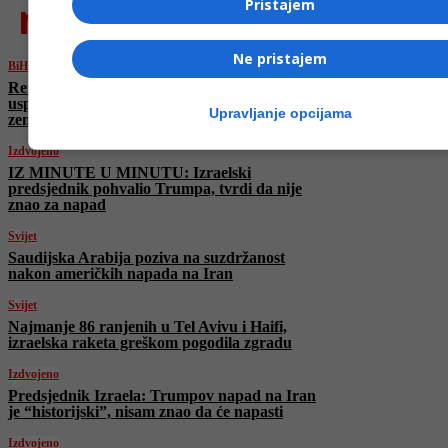
najnovije
Pristajem
Ne pristajem
BiH
Reis Kavazović: Zločinački režim Netanyahua
uspio u nakani da uvuče u sukob najmoćniju
Upravljanje opcijama
zemlju svijeta
Izdvojeno
IZ MINUTE U MINUTU: Izraelski
predsjednik pohvalio Trumpa, tvrdi da nije
znao za napad
Svijet
Saudijska Arabija poziva na suzdržanost
nakon američkih napada na Iran
Svijet
Najmanje 86 ranjenih u Tel Avivu i Haifi,
izraelska raketa greškom pogodila zgradu
Izdvojeno
Predsjednik Izraela: Trumpov napad na Iran
je “historijski”, nisam znao da će napasti
Izdvojeno