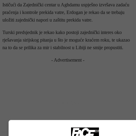
Ističući da Zajednički centar u Aghdamu uspješno izvršava zadaću
praćenja i kontrole prekida vatre, Erdogan je rekao da se trebaju
uložiti zajednički napori u zaštitu prekida vatre.
Turski predsjednik je rekao kako postoji zajednički interes oko
rješavanja sirijskog pitanja u što je moguće kraćem roku, te ukazao
na to da se prilika za mir i stabilnost u Libiji ne smije propustiti.
- Advertisement -
- OGLAS -