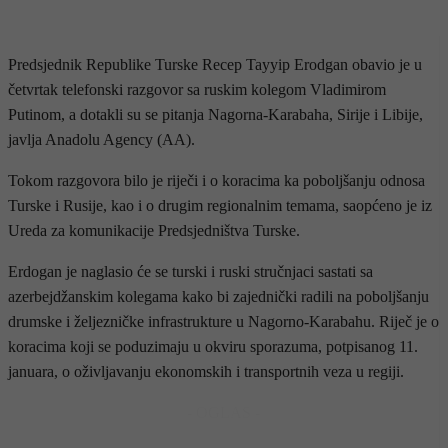
Predsjednik Republike Turske Recep Tayyip Erodgan obavio je u
četvrtak telefonski razgovor sa ruskim kolegom Vladimirom
Putinom, a dotakli su se pitanja Nagorna-Karabaha, Sirije i Libije,
javlja Anadolu Agency (AA).
Tokom razgovora bilo je riječi i o koracima ka poboljšanju odnosa
Turske i Rusije, kao i o drugim regionalnim temama, saopćeno je iz
Ureda za komunikacije Predsjedništva Turske.
Erdogan je naglasio će se turski i ruski stručnjaci sastati sa
azerbejdžanskim kolegama kako bi zajednički radili na poboljšanju
drumske i željezničke infrastrukture u Nagorno-Karabahu. Riječ je o
koracima koji se poduzimaju u okviru sporazuma, potpisanog 11.
januara, o oživljavanju ekonomskih i transportnih veza u regiji.
- OGLAS -