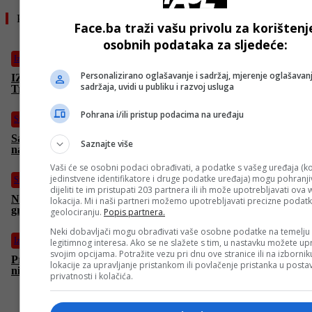
Pročitajte još
Face.ba traži vašu privolu za korištenj
osobnih podataka za sljedeće:
Izdvojeno
Personalizirano oglašavanje i sadržaj, mjerenje oglašavanj
IZ MINUTE U MINUTU: Izraelski predsjednik pohvalio
sadržaja, uvidi u publiku i razvoj usluga
Trumpa, tvrdi da nije znao za napad
Pohrana i/ili pristup podacima na uređaju
Svijet
Saudijska Arabija poziva na suzdržanost nakon američkih
Saznajte više
napada na Iran
Vaši će se osobni podaci obrađivati, a podatke s vašeg uređaja (ko
jedinstvene identifikatore i druge podatke uređaja) mogu pohranjiv
Svijet
dijeliti te im pristupati 203 partnera ili ih može upotrebljavati ova
Najmanje 86 ranjenih u Tel Avivu i Haifi, izraelska raketa
lokacija. Mi i naši partneri možemo upotrebljavati precizne podat
greškom pogodila zgradu
geolociranju.
Popis partnera.
Neki dobavljači mogu obrađivati vaše osobne podatke na temelju
Izdvojeno
legitimnog interesa. Ako se ne slažete s tim, u nastavku možete upr
svojim opcijama. Potražite vezu pri dnu ove stranice ili na izborni
Predsjednik Izraela: Trumpov napad na Iran je “historijski”,
lokacije za upravljanje pristankom ili povlačenje pristanka u post
nisam znao da će napasti
privatnosti i kolačića.