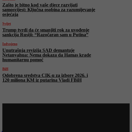
Zašto je bitno kod vaše djece razvijati
samosvijest: Ključna osobina za razumijevanje
osjećaja
Svijet
Trump tvrdi da će smanjiti rok za uvođenje
sankcija Rusiji: “Razočaran sam u Putina”
Izdvojeno
Unutrašnja revizija SAD demantuje
Netanyahua: Nema dokaza da Hamas krade
humanitarnu pomoć
BiH
Odobrena sredstva CIK-u za izbore 2026. i
120 miliona KM iz putarina Vladi FBiH
Najnovije na Face TV