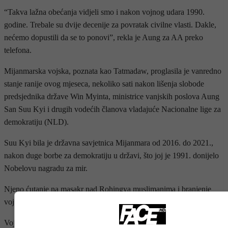
“Takva lažna obećanja vidjeli smo i nakon vojnog udara 1990.
godine. Trebale su dvije decenije za povratak civilne vlasti. Dakle,
nećemo dopustili da se to ponovi”, rekla je Aung za AA preko
telefona.
Mijanmarska vojska, poznata kao Tatmadaw, proglasila je vanredno
stanje ranije ovog mjeseca, nekoliko sati nakon lišenja slobode
predsjednika države Win Myinta, ministrice vanjskih poslova Aung
San Suu Kyi i drugih vodećih članova vladajuće Nacionalne lige za
demokratiju (NLD).
Suu Kyi bila je državna savjetnica Mijanmara od 2016. do 2021.,
nakon duge borbe za demokratiju u državi, što joj je 1991. donijelo
Nobelovu nagradu za mir.
Njeno ćutanje na masakr nad Rohingya muslimanima i branjenje
vojnog genocida izazvali su oštre kritike širom svijeta.
Vojni udar dogodio se nekoliko sati prije nego prije prvog