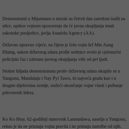
Demonstranti u Mijanmaru u utorak su četvrti dan zaredom izašli na
ulice, uprkos vojnom upozorenju da će javna okupljanja imati
zakonske posljedice, javlja Anadolu Agency (AA).
Državno upravno vijeće, na čijem je čelu vojni šef Min Aung
Hlaing, nakon državnog udara prošle sedmice uvelo je cjelonoćni
policijski čas i zabranu javnog okupljanja više od pet ljudi.
Stotine hiljada demonstranata protiv državnog udara okupilo se u
Yangonu, Mandalaju i Nay Pyi Tawu, tri najveća grada kao i u
drugim dijelovima zemlje, tražeći okončanje vojne vlasti i puštanje
pritvorenih lidera.
- OGLAS -
Ko Ko Htay, 62-godišnji stanovnik Lanmadawa, naselja u Yangonu,
rekao je da ne priznaju vojna pravila i ne primaju naredbe od njih.