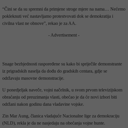
“Čini se da su spremni da primjene stroge mjere na nama… Nećemo
pokleknuti već nastavljamo protestvovati dok se demokratija i
civilna vlast ne obnove”, rekao je za AA.
- Advertisement -
Snage bezbjednosti raspoređene su kako bi spriječile demonstrante
iz prigradskih naselja da dođu do gradskih centara, gdje se
održavaju masovne demonstracije.
U ponedjeljak naveče, vojni načelnik, u svom prvom televizijskom
obraćanju od preuzimanja vlasti, obećao je da će novi izbori biti
održani nakon godinu dana vladavine vojske.
Zin Mar Aung, članica vladajuće Nacionalne lige za demokraciju
(NLD), rekla je da ne nasjedaju na obećanja vojne hunte.