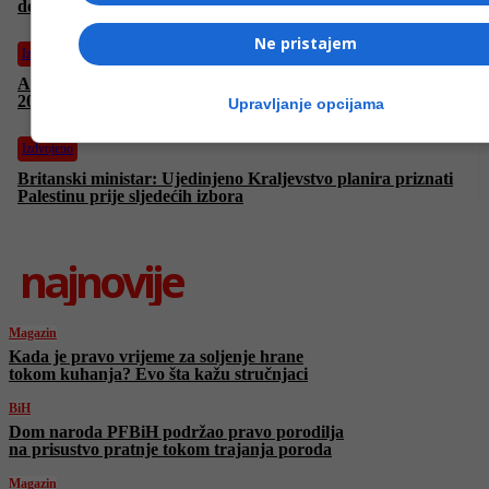
dokaza da Hamas krade humanitarnu pomoć
Ne pristajem
Izdvojeno
Američki general upozorava: Rusija bi mogla napasti Baltik do
2027.
Upravljanje opcijama
Izdvojeno
Britanski ministar: Ujedinjeno Kraljevstvo planira priznati
Palestinu prije sljedećih izbora
najnovije
Magazin
Kada je pravo vrijeme za soljenje hrane
tokom kuhanja? Evo šta kažu stručnjaci
BiH
Dom naroda PFBiH podržao pravo porodilja
na prisustvo pratnje tokom trajanja poroda
Magazin