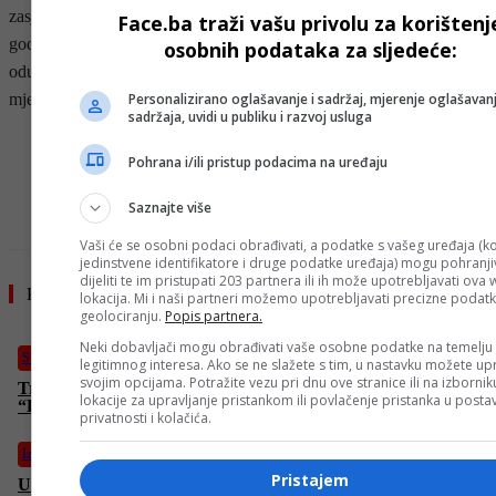
zasjedanje novog parlamenta nakon izbora u novembru prošle
Face.ba traži vašu privolu za korištenj
godine na kojima je NLD Suu Kyi ostvarila pobjedu. Vojska
osobnih podataka za sljedeće:
oduzimanje vlasti opravdava “prevarom birača” na glasačkim
mjestima.
Personalizirano oglašavanje i sadržaj, mjerenje oglašavanj
sadržaja, uvidi u publiku i razvoj usluga
- OGLAS -
Pohrana i/ili pristup podacima na uređaju
Saznajte više
Vaši će se osobni podaci obrađivati, a podatke s vašeg uređaja (ko
jedinstvene identifikatore i druge podatke uređaja) mogu pohranjiv
dijeliti te im pristupati 203 partnera ili ih može upotrebljavati ova
Pročitajte još
lokacija. Mi i naši partneri možemo upotrebljavati precizne podat
geolociranju.
Popis partnera.
Neki dobavljači mogu obrađivati vaše osobne podatke na temelju
Svijet
legitimnog interesa. Ako se ne slažete s tim, u nastavku možete upr
svojim opcijama. Potražite vezu pri dnu ove stranice ili na izborni
Trump tvrdi da će smanjiti rok za uvođenje sankcija Rusiji:
lokacije za upravljanje pristankom ili povlačenje pristanka u post
“Razočaran sam u Putina”
privatnosti i kolačića.
Izdvojeno
Pristajem
Unutrašnja revizija SAD demantuje Netanyahua: Nema