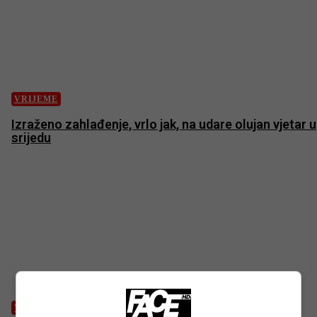
VRIJEME
Izraženo zahlađenje, vrlo jak, na udare olujan vjetar u
srijedu
VRIJEME