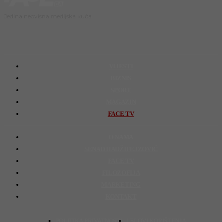
Jedina neovisna medijska kuća
VIJESTI
BIZNIS
SPORT
MAGAZIN
FACE TV
O NAMA
SENAD HADŽIFEJZOVIĆ
FACE TV
FILOZOFIJA
MARKETING
KONTAKT
POLITIKA PRIVATNOSTI
USLOVI KORIŠTENJA