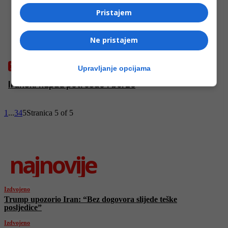
Pristajem
Ne pristajem
VRIJEME
Upravljanje opcijama
Iranski napad potresao i berze
1
...
3
4
5
Stranica 5 of 5
najnovije
Izdvojeno
Trump upozorio Iran: “Bez dogovora slijede teške
posljedice”
Izdvojeno