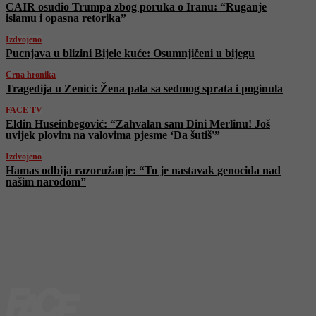
CAIR osudio Trumpa zbog poruka o Iranu: “Ruganje
islamu i opasna retorika”
Izdvojeno
Pucnjava u blizini Bijele kuće: Osumnjičeni u bijegu
Crna hronika
Tragedija u Zenici: Žena pala sa sedmog sprata i poginula
FACE TV
Eldin Huseinbegović: “Zahvalan sam Dini Merlinu! Još
uvijek plovim na valovima pjesme ‘Da šutiš'”
Izdvojeno
Hamas odbija razoružanje: “To je nastavak genocida nad
našim narodom”